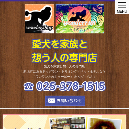
Home
MENU
ショップ
トリミングサロン
トリミングサロン
セルフシャンプー
ドッグラン
プール
愛犬を家族と想う人の専門店
新潟市にあるドッグラン・トリミング・ペットホテルなら
しつけ相談
「ワンワンぷれじゃーぱーく わんダ～らん」
ペットホテル
ペットホテル
わんわん保育園
老犬ホーム