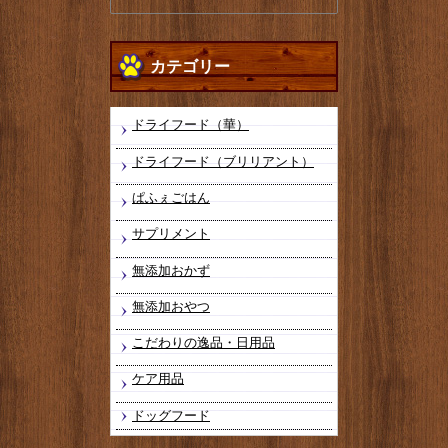
カテゴリー
ドライフード（華）
ドライフード（ブリリアント）
ぱふぇごはん
サプリメント
無添加おかず
無添加おやつ
こだわりの逸品・日用品
ケア用品
ドッグフード