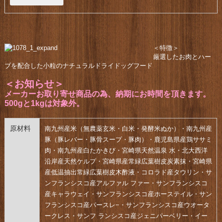
＜特徴＞
厳選したお肉とハー
ブを配合した小粒のナチュラルドライドッグフード
＜お知らせ＞
メーカーお取り寄せ商品の為、納期にお時間を頂きます。
500gと1kgは対象外。
原材料
南九州産米（無農薬玄米・白米・発酵米ぬか）・南九州産
豚（豚レバー・豚骨スープ・豚肉）・鹿児島県産鶏ササミ
肉・南九州産白たかきび・宮崎県天然温泉 水・北大西洋
沿岸産天然ケルプ・宮崎県産常緑広葉樹皮炭素抹・宮崎県
産低温抽出常緑広葉樹皮木酢液・コロラド産タウリン・サ
ンフランシスコ産アルファル ファー・サンフランシスコ
産キャラウェイ・サンフランシスコ産ホーステイル・サン
フランシスコ産パースレ−・サンフランシスコ産ウオータ
ークレス・サンフ ランシスコ産ジェニパーベリー・イー