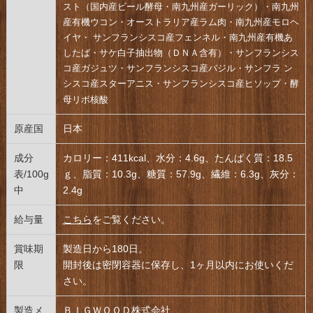
スト（国内産ビール酵母・南九州産ガーリック）・南九州
産有機ウコン・オーストラリア産ラム肉・南九州産モロヘ
イヤ・ サンフランシスコ産フェンネル・南九州産有機あ
したば・サケ白子抽出物（ＤＮＡ含有）・サンフランシス
コ産ガジュツ・サンフランシスコ産バジル・サンフラ ン
シスコ産スターアニス・サンフランシスコ産ヒソップ・酵
母リボ核酸
原産国
日本
成分
カロリー：411kcal、水分：4.6g、たんぱく質：18.5
表/100g
ｇ、脂質：10.3g、糖質：57.9g、繊維：6.3g、灰分：
中
2.4g
給与量
こちら
をご覧ください。
賞味期
製造日から180日。
限
開封後は密閉容器に保存し、1ヶ月以内にお使いくだ
さい。
製造メ
ＢＩＧＷＯＯＤ株式会社