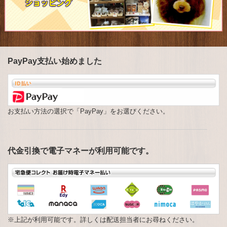
ヘルスケアキャンプ
ドッグフード
ドッグフード
ぱふぇごはん
PayPay支払い始めました
飼い主の方へ
飼い主の方へ
里親募集
お支払い方法の選択で「PayPay」をお選びください。
理念
概要
代金引換で電子マネーが利用可能です。
概要
バーべキュー
リンク
※上記が利用可能です。詳しくは配送担当者にお尋ねください。
お問い合わせ