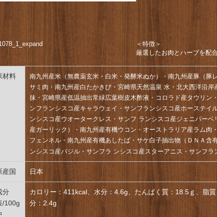
＜特徴＞
厳選したお肉とハーブを配
原材料
南九州産米（無農薬玄米・白米・発酵米ぬか）・南九州産豚（豚
サミ肉・南九州産白たかきび・宮崎県天然温泉 水・北大西洋沿岸
抹・宮崎県産低温抽出常緑広葉樹皮木酢液・コロラド産タウリン・
ンフランシスコ産キャラウェイ・サンフランシスコ産ホーステイ
ンシスコ産ウオータークレス・サンフ ランシスコ産ジェニパーベ
産ガーリック）・南九州産有機ウコン・オーストラリア産ラム肉・
フェンネル・南九州産有機あしたば・サケ白子抽出物（ＤＮＡ含
ンシスコ産バジル・サンフラ ンシスコ産スターアニス・サンフラ
原産国
日本
成分
カロリー：411kcal、水分：4.6g、たんぱく質：18.5ｇ、脂質：
/100g
分：2.4g
中