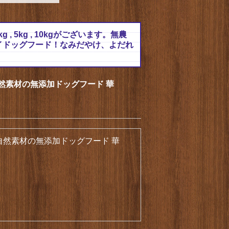
g , 5kg , 10kgがございます。無農
イドッグフード！なみだやけ、よだれ
然素材の無添加ドッグフード 華
自然素材の無添加ドッグフード 華