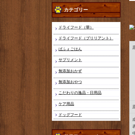
カテゴリー
ドライフード（華）
ドライフード（ブリリアント）
ぱふぇごはん
サプリメント
無添加おかず
無添加おやつ
こだわりの逸品・日用品
ケア用品
ドッグフード
表