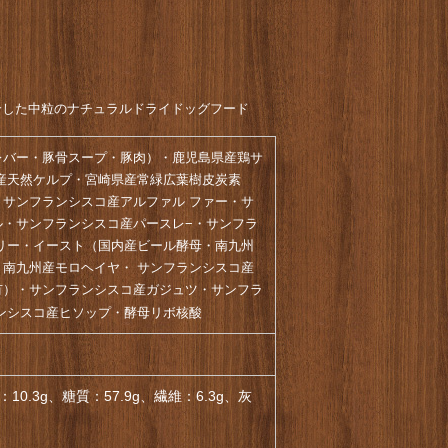
合した中粒のナチュラルドライドッグフード
レバー・豚骨スープ・豚肉）・鹿児島県産鶏サ
産天然ケルプ・宮崎県産常緑広葉樹皮炭素
サンフランシスコ産アルファル ファー・サ
ル・サンフランシスコ産パースレ−・サンフラ
リー・イースト（国内産ビール酵母・南九州
南九州産モロヘイヤ・ サンフランシスコ産
有）・サンフランシスコ産ガジュツ・サンフラ
ンシスコ産ヒソップ・酵母リボ核酸
10.3g、糖質：57.9g、繊維：6.3g、灰