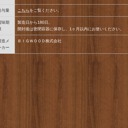
給与量
こちら
をご覧ください。
賞味期
製造日から180日。
限
開封後は密閉容器に保存し、1ヶ月以内にお使いください。
製造メ
ＢＩＧＷＯＯＤ株式会社
ーカー