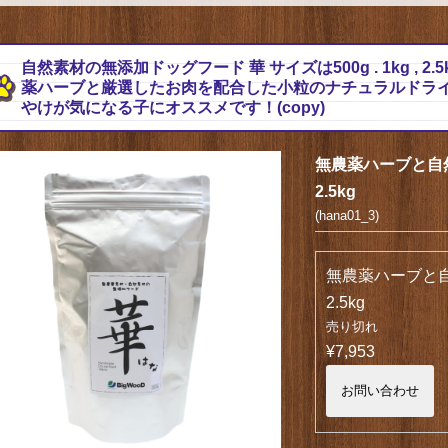
自然素材の無添加ドッグフード 華 サイズは500g . 1kg , 2.5k
薬ハーブと厳選したお肉を配合した小粒のナチュラルドラ
やけが気になる子にオススメです！(copy)
無農薬ハーブと自
2.5kg
(hana01_3)
無農薬ハーブと
2.5kg
売り切れ
¥7,953
お問い合わせ