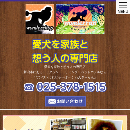
Home
MENU
ショップ
トリミングサロン
トリミングサロン
セルフシャンプー
ドッグラン
プール
愛犬を家族と想う人の専門店
新潟市にあるドッグラン・トリミング・ペットホテルなら
しつけ相談
「ワンワンぷれじゃーぱーく わんダ～らん」
ペットホテル
ペットホテル
わんわん保育園
老犬ホーム