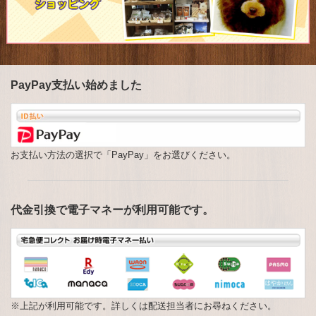
ヘルスケアキャンプ
ドッグフード
ドッグフード
ぱふぇごはん
PayPay支払い始めました
飼い主の方へ
飼い主の方へ
里親募集
お支払い方法の選択で「PayPay」をお選びください。
理念
概要
代金引換で電子マネーが利用可能です。
概要
バーべキュー
リンク
※上記が利用可能です。詳しくは配送担当者にお尋ねください。
お問い合わせ