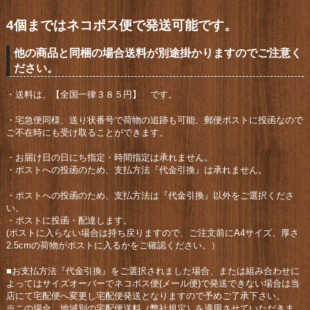
4個まではネコポス便で発送可能です。
他の商品と同梱の場合送料が別途掛かりますのでご注意く
ださい。
・送料は、【全国一律３８５円】 です。
・宅急便同様、送り状番号で荷物の追跡も可能、郵便ポストに投函なので
ご不在時にも受け取ることができます。
・お届け日の日にち指定・時間指定は承れません。
・ポストへの投函のため、支払方法『代金引換』は承れません。
・ポストへの投函のため、支払方法は『代金引換』以外をご選択くださ
い。
・ポストに投函・配達します。
(ポストに入らない場合は持ち戻りますので、ご注文前にA4サイズ、厚さ
2.5cmの荷物がポストに入るかをご確認ください。）
■お支払方法『代金引換』をご選択されました場合、または組み合わせに
よってはサイズオーバーでネコポス便(メール便)で発送できない場合は当
店にて宅配便へ変更し宅配便発送となりますので予めご了承下さい。
※この場合、地域別の宅配便送料（弊社規定）を適用させていただきま