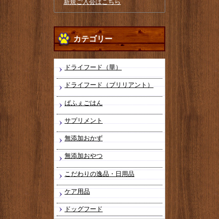
新規ご入会はこちら
カテゴリー
ドライフード（華）
ドライフード（ブリリアント）
ぱふぇごはん
サプリメント
無添加おかず
無添加おやつ
こだわりの逸品・日用品
ケア用品
ドッグフード