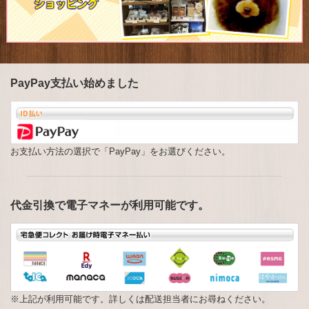
ヘルスケアキャンプ
ドッグフード
ドッグフード
ぱふぇごはん
PayPay支払い始めました
飼い主の方へ
飼い主の方へ
里親募集
お支払い方法の選択で「PayPay」をお選びください。
理念
概要
代金引換で電子マネーが利用可能です。
概要
バーべキュー
リンク
※上記が利用可能です。詳しくは配送担当者にお尋ねください。
お問い合わせ