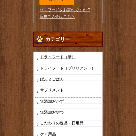
パスワードをお忘れですか ?
新規ご入会はこちら
カテゴリー
ドライフード（華）
ドライフード（ブリリアント）
ぱふぇごはん
サプリメント
無添加おかず
無添加おやつ
こだわりの逸品・日用品
ケア用品