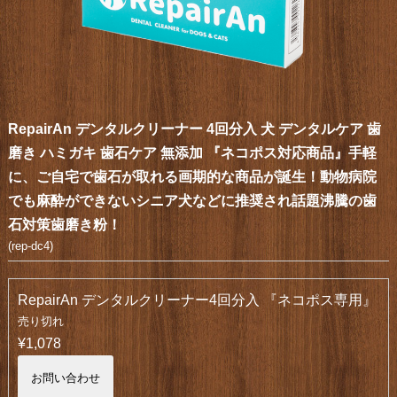
RepairAn デンタルクリーナー 4回分入 犬 デンタルケア 歯
磨き ハミガキ 歯石ケア 無添加 『ネコポス対応商品』手軽
に、ご自宅で歯石が取れる画期的な商品が誕生！動物病院
でも麻酔ができないシニア犬などに推奨され話題沸騰の歯
石対策歯磨き粉！
(rep-dc4)
RepairAn デンタルクリーナー4回分入 『ネコポス専用』
売り切れ
¥1,078
お問い合わせ