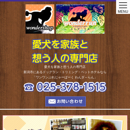
Home
MENU
ショップ
トリミングサロン
トリミングサロン
セルフシャンプー
ドッグラン
プール
愛犬を家族と想う人の専門店
新潟市にあるドッグラン・トリミング・ペットホテルなら
しつけ相談
「ワンワンぷれじゃーぱーく わんダ～らん」
ペットホテル
ペットホテル
わんわん保育園
老犬ホーム