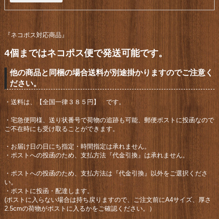
『ネコポス対応商品』
4個まではネコポス便で発送可能です。
他の商品と同梱の場合送料が別途掛かりますのでご注意く
ださい。
・送料は、【全国一律３８５円】 です。
・宅急便同様、送り状番号で荷物の追跡も可能、郵便ポストに投函なので
ご不在時にも受け取ることができます。
・お届け日の日にち指定・時間指定は承れません。
・ポストへの投函のため、支払方法『代金引換』は承れません。
・ポストへの投函のため、支払方法は『代金引換』以外をご選択くださ
い。
・ポストに投函・配達します。
(ポストに入らない場合は持ち戻りますので、ご注文前にA4サイズ、厚さ
2.5cmの荷物がポストに入るかをご確認ください。）